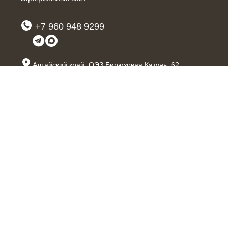
+7 960 948 9299
Алтайский край
,
ОЭЗ Бирюзовая Катунь, 62
kislorod@hotel-o2.ru
Для сотрудничества и предложений
bsv_kislorod@hotel-o2.ru
Правовая информация
Политика конфиденциальности