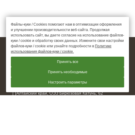
Файлы-куки / Cookies помогают нам в оптимизации оформления
и улучшении производительности веб-сайта. Продолжая
использовать сайт, вы даете согласие на использование файлов-
куки / cookie и обработку своих данных. Измените свои настройки
файлов-куки / cookie или узнайте подробности в
Политике
© 2026.
гостиница «Кислород О2», Алтайский край
использования файлов-куки / cookie.
Официальный сайт
Принять все
+7 960 948 9299
Принять необходимые
Настроить параметры
Алтайский край
,
ОЭЗ Бирюзовая Катунь, 62
kislorod@hotel-o2.ru
Для сотрудничества и предложений
bsv_kislorod@hotel-o2.ru