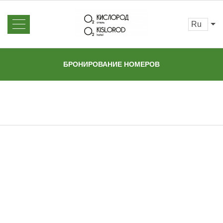
ru
Об отеле
Новости
БРОНИРОВАНИЕ НОМЕРОВ
Номера и цены
Отзывы
Бронирование
Галерея
Акции
Контакты
Услуги
Зона
барбекю
Экскурсии
Главная
Услуги
Экскурсии
Сауна
Ресторан
Бар
Программа лояльности
Трансфер